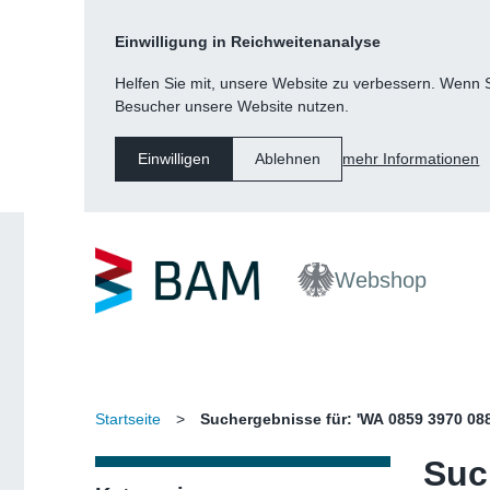
Kategorie
Suche
Inhalt
Fußzeile
Einwilligung in Reichweitenanalyse
Navigation
Helfen Sie mit, unsere Website zu verbessern. Wenn Si
Besucher unsere Website nutzen.
mehr Informationen
Einwilligen
Ablehnen
Webshop
Startseite
>
Suchergebnisse für: 'WA 0859 3970 08
Suc