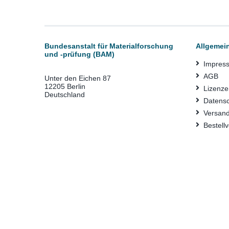
Bundesanstalt für Materialforschung
Allgemei
und -prüfung (BAM)
Impres
AGB
Unter den Eichen 87
12205 Berlin
Lizenze
Deutschland
Datens
Versan
Bestell
Erklärun
FAQ