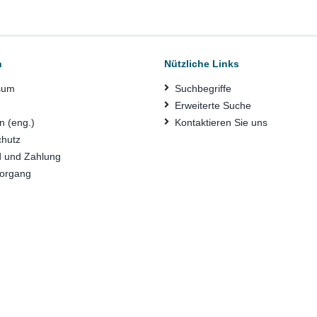
n
Nützliche Links
sum
Suchbegriffe
Erweiterte Suche
n (eng.)
Kontaktieren Sie uns
chutz
d und Zahlung
vorgang
g zur Barrierefreiheit
Di