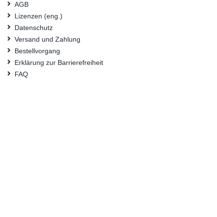
AGB
Lizenzen (eng.)
Datenschutz
Versand und Zahlung
Bestellvorgang
Erklärung zur Barrierefreiheit
FAQ
Nützliche Links
Suchbegriffe
Erweiterte Suche
Kontaktieren Sie uns
Konto
Mein Benutzerkonto
Bestellungen und Rücksendungen
© Bundesanstalt für Materialforschung und -prüfung (BAM) 2024