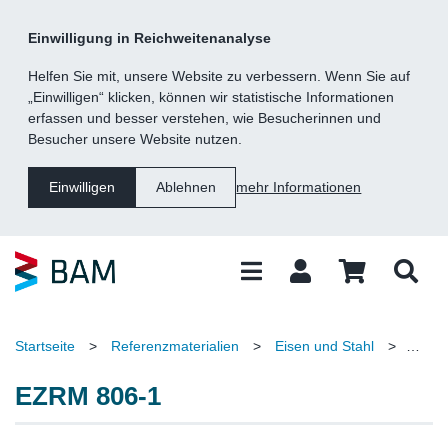
Kategorie
Suche
Inhalt
Fußzeile
Einwilligung in Reichweitenanalyse
Navigation
Helfen Sie mit, unsere Website zu verbessern. Wenn Sie auf
„Einwilligen“ klicken, können wir statistische Informationen
erfassen und besser verstehen, wie Besucherinnen und
Besucher unsere Website nutzen.
mehr Informationen
Einwilligen
Ablehnen
Startseite
>
Referenzmaterialien
>
Eisen und Stahl
>
Schlacken
>
EZRM 806-1
EZRM 806-1