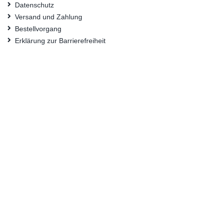
Datenschutz
Versand und Zahlung
Bestellvorgang
Erklärung zur Barrierefreiheit
FAQ
Nützliche Links
Suchbegriffe
Erweiterte Suche
Kontaktieren Sie uns
Konto
Mein Benutzerkonto
Bestellungen und Rücksendungen
© Bundesanstalt für Materialforschung und -prüfung (BAM) 2024