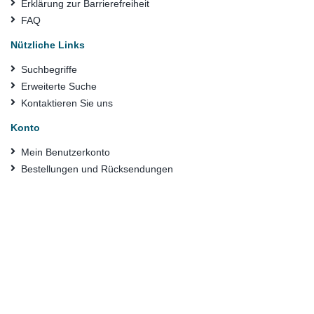
Erklärung zur Barrierefreiheit
FAQ
Nützliche Links
Suchbegriffe
Erweiterte Suche
Kontaktieren Sie uns
Konto
Mein Benutzerkonto
Bestellungen und Rücksendungen
© Bundesanstalt für Materialforschung und -prüfung (BAM) 2024
Die BAM ist eine wissenschaftlich-technische Bundesoberbehörde