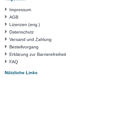
Impressum
AGB
Lizenzen (eng.)
Datenschutz
Versand und Zahlung
Bestellvorgang
Erklärung zur Barrierefreiheit
FAQ
Nützliche Links
Suchbegriffe
Erweiterte Suche
Kontaktieren Sie uns
Konto
Mein Benutzerkonto
Bestellungen und Rücksendungen