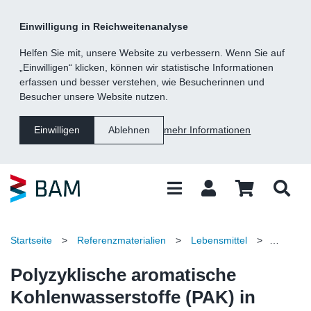
Kategorie
Suche
Inhalt
Fußzeile
Einwilligung in Reichweitenanalyse
Navigation
Helfen Sie mit, unsere Website zu verbessern. Wenn Sie auf
„Einwilligen“ klicken, können wir statistische Informationen
erfassen und besser verstehen, wie Besucherinnen und
Besucher unsere Website nutzen.
mehr Informationen
Einwilligen
Ablehnen
Startseite
>
Referenzmaterialien
>
Lebensmittel
>
Polyzyklische aromatische Kohlenwasserstoffe (PAK) in
Polyzyklische aromatische
Olivenöl
Kohlenwasserstoffe (PAK) in