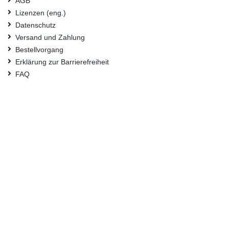
AGB
Lizenzen (eng.)
Datenschutz
Versand und Zahlung
Bestellvorgang
Erklärung zur Barrierefreiheit
FAQ
Nützliche Links
Suchbegriffe
Erweiterte Suche
Kontaktieren Sie uns
Konto
Mein Benutzerkonto
Bestellungen und Rücksendungen
© Bundesanstalt für Materialforschung und -prüfung (BAM) 2024