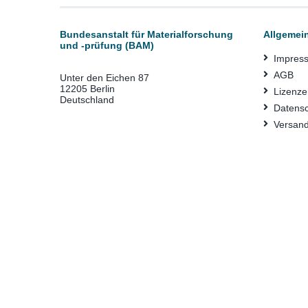
Bundesanstalt für Materialforschung
Allgemei
und -prüfung (BAM)
Impres
AGB
Unter den Eichen 87
12205 Berlin
Lizenze
Deutschland
Datens
Versan
Bestell
Erklärun
FAQ
© Bundesanstalt für Materialforschung und -prüfung (BA