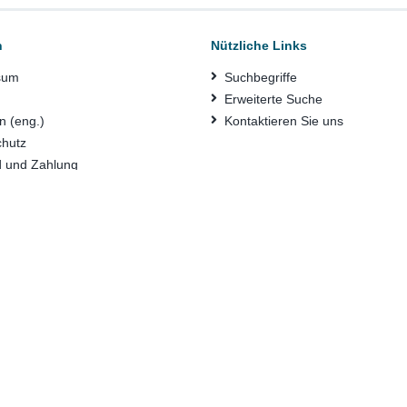
n
Nützliche Links
sum
Suchbegriffe
Erweiterte Suche
n (eng.)
Kontaktieren Sie uns
chutz
d und Zahlung
vorgang
g zur Barrierefreiheit
Di
M)
Bu