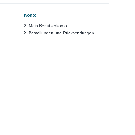
Konto
Mein Benutzerkonto
Bestellungen und Rücksendungen
e BAM ist eine wissenschaftlich-technische
ndesoberbehörde im Geschäftsbereich des